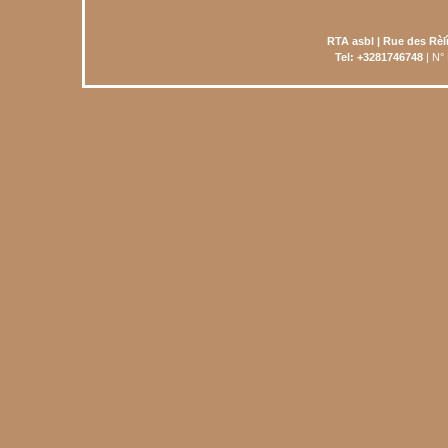
RTA asbl | Rue des Rèl
Tel: +3281746748
| N°