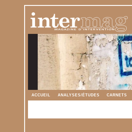
ACCUEIL
ANALYSES/ÉTUDES
CARNETS