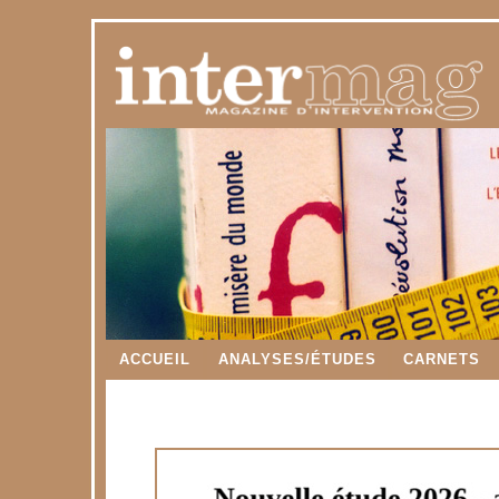
ACCUEIL
ANALYSES/ÉTUDES
CARNETS