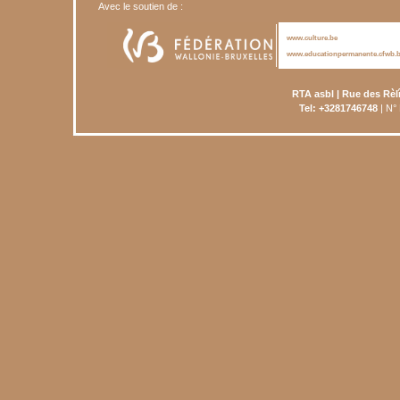
Avec le soutien de :
www.culture.be
www.educationpermanente.cfwb.
RTA asbl | Rue des Rèl
Tel: +3281746748
| N°