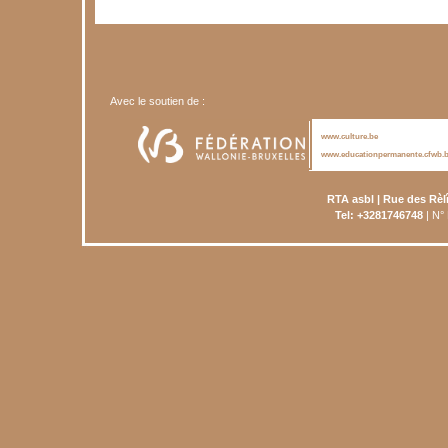
Avec le soutien de :
www.culture.be
www.educationpermanente.cfwb.
RTA asbl | Rue des Rèl
Tel: +3281746748
| N°