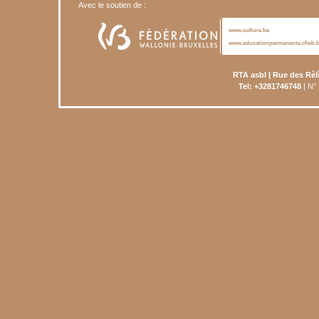
Avec le soutien de :
www.culture.be
www.educationpermanente.cfwb.
RTA asbl | Rue des Rèl
Tel: +3281746748
| N°