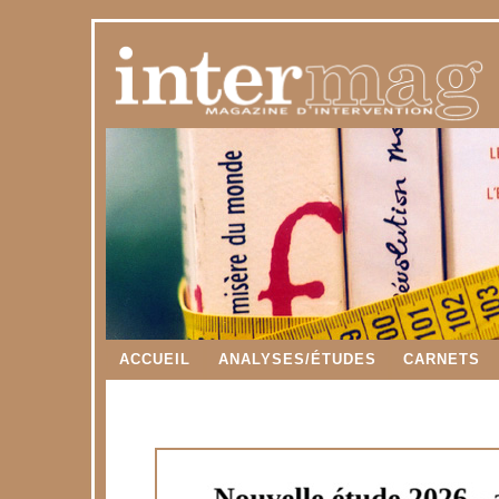
ACCUEIL
ANALYSES/ÉTUDES
CARNETS