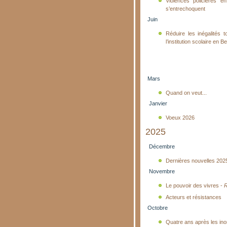
Violences policières e
s’entrechoquent
Juin
Réduire les inégalités 
l’institution scolaire en
Mars
Quand on veut...
Janvier
Voeux 2026
2025
Décembre
Dernières nouvelles 202
Novembre
Le pouvoir des vivres -
R
Acteurs et résistances
Octobre
Quatre ans après les in