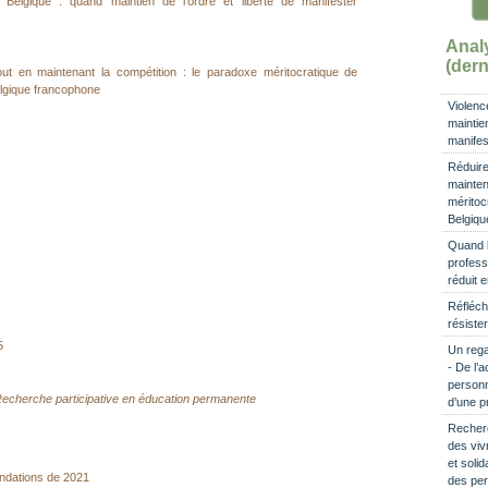
n Belgique : quand maintien de l’ordre et liberté de manifester
Ana
(dern
tout en maintenant la compétition : le paradoxe méritocratique de
 Belgique francophone
Violenc
maintien
manifes
Réduire 
mainten
méritocr
Belgiqu
Quand l’
profess
réduit 
Réfléchi
résister
5
Un rega
- De l’
personn
echerche participative en éducation permanente
d’une p
Recherc
des viv
et solid
ondations de 2021
des per