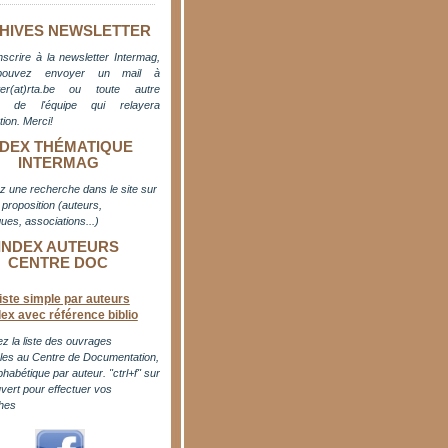
HIVES NEWSLETTER
nscrire à la newsletter Intermag,
pouvez envoyer un mail à
er(at)rta.be
ou toute autre
e de l'équipe qui relayera
ation. M
erci!
NDEX THÉMATIQUE
INTERMAG
z une recherche dans le site sur
proposition (auteurs,
ues, associations...)
INDEX AUTEURS
CENTRE DOC
iste simple par auteurs
dex avec référence biblio
z la liste des ouvrages
bles au Centre de Documentation,
phabétique par auteur. "ctrl+f" sur
uvert pour effectuer vos
hes