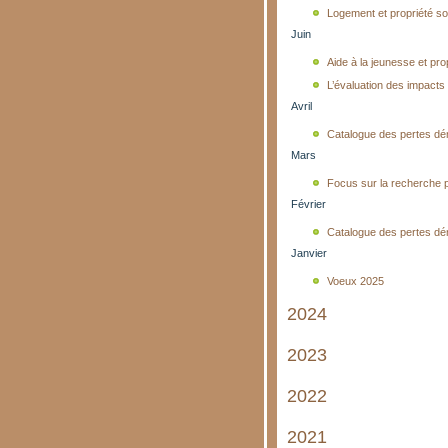
Logement et propriété so
Juin
Aide à la jeunesse et pro
L’évaluation des impacts
Avril
Catalogue des pertes dé
Mars
Focus sur la recherche p
Février
Catalogue des pertes dé
Janvier
Voeux 2025
2024
2023
Sur les chemins de l'école
2022
Majorité et réseaux
Mémo sur l’argent des p
2021
Parcours institutionnel
Sur les chemins de l'écol