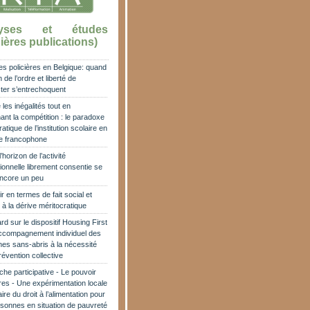
lyses et études
ières publications)
es policières en Belgique: quand
 de l’ordre et liberté de
ter s’entrechoquent
les inégalités tout en
ant la compétition : le paradoxe
atique de l’institution scolaire en
e francophone
horizon de l’activité
ionnelle librement consentie se
encore un peu
r en termes de fait social et
 à la dérive méritocratique
rd sur le dispositif Housing First
accompagnement individuel des
es sans-abris à la nécessité
révention collective
he participative - Le pouvoir
res - Une expérimentation locale
aire du droit à l’alimentation pour
sonnes en situation de pauvreté