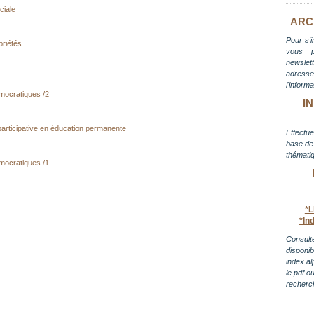
ciale
ARC
Pour s'i
priétés
vous 
newslett
adress
l'inform
mocratiques /2
I
articipative en éducation permanente
Effectue
base de 
thématiq
mocratiques /1
*L
*In
Consulte
disponi
 III
index al
le pdf o
recherc
auvres -
Recherche participative en éducation permanente
e II