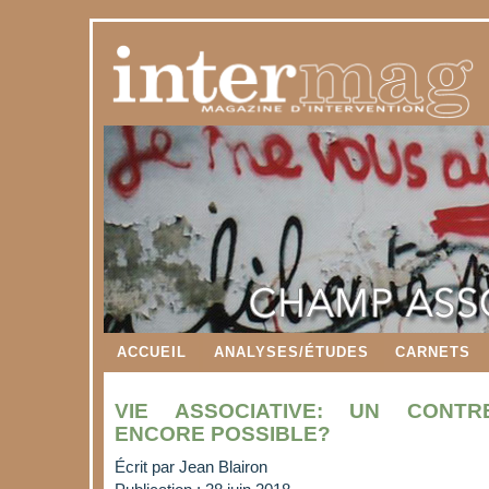
ACCUEIL
ANALYSES/ÉTUDES
CARNETS
VIE ASSOCIATIVE: UN CONTRE
ENCORE POSSIBLE?
Écrit par
Jean Blairon