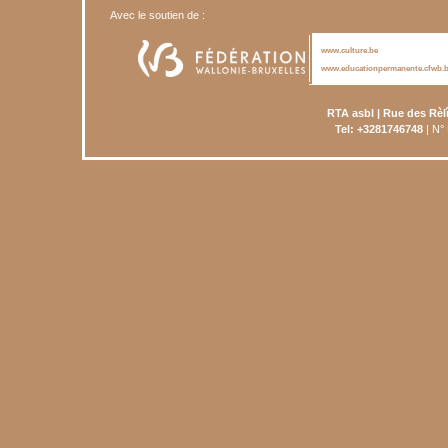
Avec le soutien de :
www.culture.be
www.educationpermanente.cfwb.
RTA asbl | Rue des Rèl
Tel: +3281746748
| N°