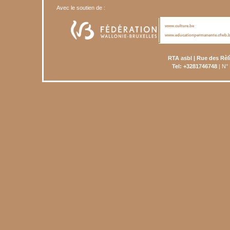
Avec le soutien de :
www.culture.be
www.educationpermanente.cfwb.
RTA asbl | Rue des Rèl
Tel: +3281746748
| N°