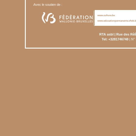
Avec le soutien de :
www.culture.be
www.educationpermanente.cfwb.
RTA asbl | Rue des Rèl
Tel: +3281746748
| N°