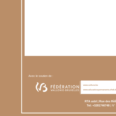
Avec le soutien de :
www.culture.be
www.educationpermanente.cfwb.
RTA asbl | Rue des Rèl
Tel: +3281746748
| N°