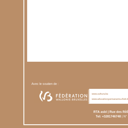
Avec le soutien de :
www.culture.be
www.educationpermanente.cfwb.
RTA asbl | Rue des Rèl
Tel: +3281746748
| N°