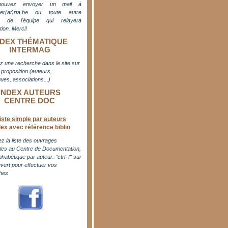
pouvez envoyer un mail à
er(at)rta.be
ou toute autre
e de l'équipe qui relayera
ation. M
erci!
NDEX THÉMATIQUE
INTERMAG
z une recherche dans le site sur
proposition (auteurs,
ues, associations...)
INDEX AUTEURS
CENTRE DOC
iste simple par auteurs
dex avec référence biblio
z la liste des ouvrages
bles au Centre de Documentation,
phabétique par auteur. "ctrl+f" sur
uvert pour effectuer vos
hes