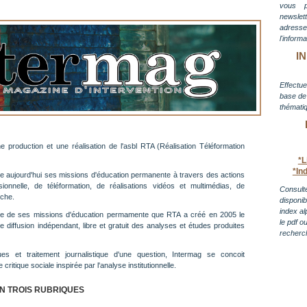
vous 
newslett
adress
l'inform
I
Effectue
base de 
thématiq
 production et une réalisation de l'asbl RTA (Réalisation Téléformation
*L
*In
 aujourd'hui ses missions d'éducation permanente à travers des actions
ssionnelle, de téléformation, de réalisations vidéos et multimédias, de
Consulte
rche.
disponi
index al
re de ses missions d'éducation permamente que RTA a créé en 2005 le
le pdf o
 diffusion indépendant, libre et gratuit des analyses et études produites
recherc
fiques et traitement journalistique d'une question, Intermag se concoit
itique sociale inspirée par l'analyse institutionnelle.
EN TROIS RUBRIQUES