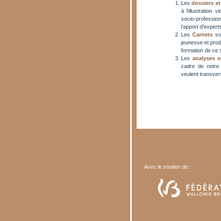
Les
dossiers et
à l'illustration
socio-professionn
l'apport d'exper
Les
Carnets
son
jeunesse et pro
formation de ce 
Les
analyses e
cadre de notre 
veulent transver
Avec le soutien de :