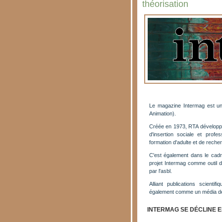
théorisation
Le magazine Intermag est une
Animation).
Créée en 1973, RTA développe
d'insertion sociale et profe
formation d'adulte et de reche
C'est également dans le cad
projet Intermag comme outil de
par l'asbl.
Alliant publications scienti
également comme un média de cr
INTERMAG SE DÉCLINE 