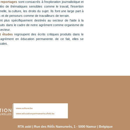
 reportages
sont consacrés à l'exploration journalistique et
 vidéo de thématiques sensibles comme le travail, l'insertion
elle, la culture, les droits du sujet. Ils font une large part à
ts et de penseurs comme de travailleurs de terrain.
t plus spécifiquement destinés au secteur de l'aide à la
duits dans le cadre de notre agrément comme organisme de
secteur.
t études
regroupent des écrits critiques produits dans le
agrément en éducation permanente. de ce fait, elles se
sales.
www.culture.be
www.educationpermanente.cfwb.be
RTA asbl | Rue des Rèlîs Namurwès, 1 - 5000 Namur | Belgique