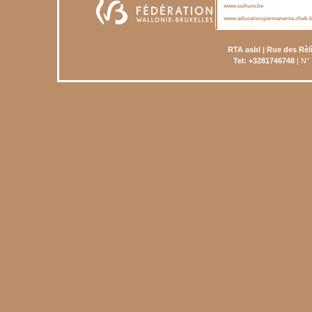
www.culture.be
www.educationpermanente.cfwb.
RTA asbl | Rue des Rèl
Tel: +3281746748
| N°