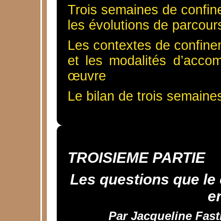
Trois semaines de confi
les évolutions de parcou
Les contextes de confin
et les modalités d’acc
œuvre
Le bilan de trois semain
TROISIEME PARTIE
Les questions que le
e
Par Jacqueline Fast