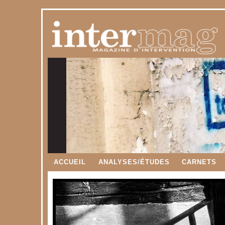
ACCUEIL
ANALYSES/ÉTUDES
CARNETS