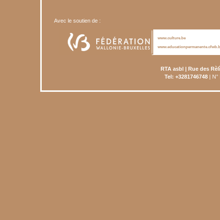
Avec le soutien de :
www.culture.be
www.educationpermanente.cfwb.
RTA asbl | Rue des Rèl
Tel: +3281746748
| N°