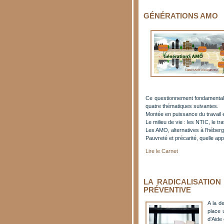
GÉNÉRATIONS AMO
Ce questionnement fondamental su
quatre thématiques suivantes.
Montée en puissance du travail e
Le milieu de vie : les NTIC, le tr
Les AMO, alternatives à l’héber
Pauvreté et précarité, quelle a
Lire le Carnet
LA RADICALISATION
PRÉVENTIVE
A la d
place 
d'Aide