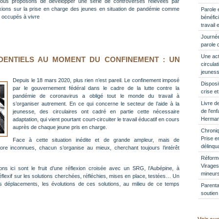
ous proposons de développer une série de controverses relevées par
exions sur la prise en charge des jeunes en situation de pandémie comme
Parole e
 occupés à vivre
bénéfic
travail
Journée
parole 
Une act
IDENTIELS AU MOMENT DU CONFINEMENT : UN
circulat
jeuness
Depuis le 18 mars 2020, plus rien n’est pareil. Le confinement imposé
Disposit
par le gouvernement fédéral dans le cadre de la lutte contre la
crise et
pandémie de coronavirus a obligé tout le monde du travail à
Livre de
s’organiser autrement. En ce qui concerne le secteur de l’aide à la
de l'en
jeunesse, des circulaires ont cadré en partie cette nécessaire
Herma
adaptation, qui vient pourtant court-circuiter le travail éducatif en cours
auprès de chaque jeune pris en charge.
Chroniq
Prise e
Face à cette situation inédite et de grande ampleur, mais de
délinqu
ore inconnues, chacun s’organise au mieux, cherchant toujours l’intérêt
Réforme
Virages
ns ici sont le fruit d’une réflexion croisée avec un SRG, l’Aubépine, à
mineurs
éflexif sur les solutions cherchées, réfléchies, mises en place, testées… Un
es déplacements, les évolutions de ces solutions, au milieu de ce temps
Parental
soutien