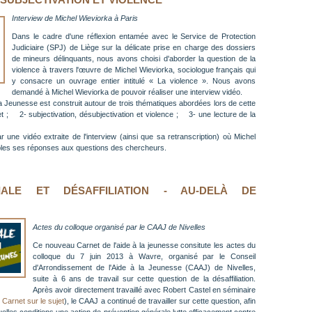
 SUBJECTIVATION ET VIOLENCE
Interview de Michel Wieviorka à Paris
Dans le cadre d'une réflexion entamée avec le Service de Protection
Judiciaire (SPJ) de Liège sur la délicate prise en charge des dossiers
de mineurs délinquants, nous avons choisi d'aborder la question de la
violence à travers l'œuvre de Michel Wieviorka, sociologue français qui
y consacre un ouvrage entier intitulé « La violence ». Nous avons
demandé à Michel Wieviorka de pouvoir réaliser une interview vidéo.
a Jeunesse est construit autour de trois thématiques abordées lors de cette
et ; 2- subjectivation, désubjectivation et violence ; 3- une lecture de la
 une vidéo extraite de l'interview (ainsi que sa retranscription) où Michel
mples ses réponses aux questions des chercheurs.
IALE ET DÉSAFFILIATION - AU-DELÀ DE
Actes du colloque organisé par le CAAJ de Nivelles
Ce nouveau Carnet de l'aide à la jeunesse consitute les actes du
colloque du 7 juin 2013 à Wavre, organisé par le Conseil
d'Arrondissement de l'Aide à la Jeunesse (CAAJ) de Nivelles,
suite à 6 ans de travail sur cette question de la désaffiliation.
Après avoir directement travaillé avec Robert Castel en séminaire
 Carnet sur le sujet
), le CAAJ a continué de travailler sur cette question, afin