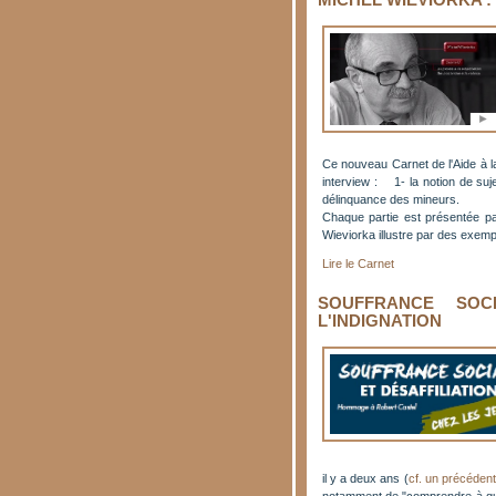
MICHEL WIEVIORKA :
Ce nouveau Carnet de l'Aide à l
interview : 1- la notion de suj
délinquance des mineurs.
Chaque partie est présentée par
Wieviorka illustre par des exe
Lire le Carnet
SOUFFRANCE SOC
L'INDIGNATION
il y a deux ans (
cf. un précédent