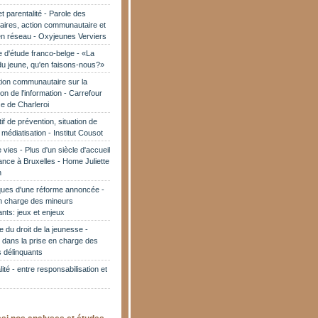
t parentalité - Parole des
iaires, action communautaire et
 en réseau - Oxyjeunes Verviers
 d'étude franco-belge - «La
du jeune, qu'en faisons-nous?»
ion communautaire sur la
ion de l'information - Carrefour
e de Charleroi
if de prévention, situation de
 médiatisation - Institut Cousot
 vies - Plus d'un siècle d'accueil
fance à Bruxelles - Home Juliette
n
ues d'une réforme annoncée -
n charge des mineurs
ants: jeux et enjeux
 du droit de la jeunesse -
 dans la prise en charge des
 délinquants
ité - entre responsabilisation et