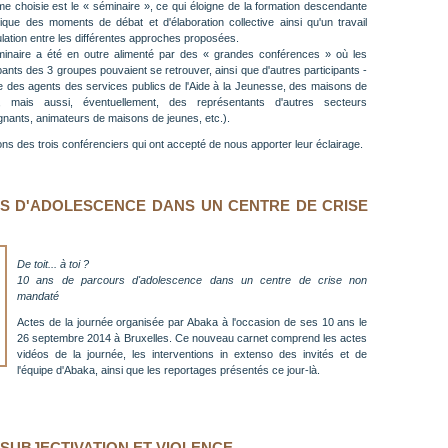
me choisie est le « séminaire », ce qui éloigne de la formation descendante
lique des moments de débat et d'élaboration collective ainsi qu'un travail
culation entre les différentes approches proposées.
inaire a été en outre alimenté par des « grandes conférences » où les
ipants des 3 groupes pouvaient se retrouver, ainsi que d'autres participants -
des agents des services publics de l'Aide à la Jeunesse, des maisons de
ce, mais aussi, éventuellement, des représentants d'autres secteurs
gnants, animateurs de maisons de jeunes, etc.).
ions des trois conférenciers qui ont accepté de nous apporter leur éclairage.
S D'ADOLESCENCE DANS UN CENTRE DE CRISE
De toit... à toi ?
10 ans de parcours d'adolescence dans un centre de crise non
mandaté
Actes de la journée organisée par Abaka à l'occasion de ses 10 ans le
26 septembre 2014 à Bruxelles. Ce nouveau carnet comprend les actes
vidéos de la journée, les interventions in extenso des invités et de
l'équipe d'Abaka, ainsi que les reportages présentés ce jour-là.