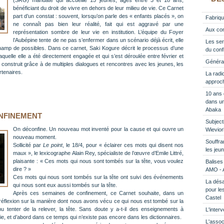
(SRG) mandaté qui accueille 15 jeunes, âgés entre 3 et 18 ans,
bénéficiant du droit de vivre en dehors de leur milieu de vie. Ce Carnet
part d’un constat : souvent, lorsqu’on parle des « enfants placés », on
Fabriqu
ne connaît pas bien leur réalité, fait qui est aggravé par une
Aux con
représentation sombre de leur vie en institution. L’équipe du Foyer
l’Aubépine tente de ne pas s’enfermer dans un scénario déjà écrit, elle
Les ser
amp de possibles. Dans ce carnet, Saki Kogure décrit le processus d’une
du confi
laquelle elle a été directement engagée et qui s’est déroulée entre février et
Généra
onstruit grâce à de multiples dialogues et rencontres avec les jeunes, les
artenaires.
La radi
approch
10 ans 
dans un
Abaka
NFINEMENT
Subjecti
On déconfine. Un nouveau mot inventé pour la cause et qui ouvre un
Wievior
nouveau moment.
Souffran
Sollicité par
Le point
, le 18/4, pour « éclairer ces mots qui disent nos
les jeun
maux », le lexicographe Alain Rey, spécialiste de l’œuvre d’Emile Littré,
plaisante : « Ces mots qui nous sont tombés sur la tête, vous voulez
Balises 
dire ? »
AMO - 
Ces mots qui nous sont tombés sur la tête ont suivi des événements
La désaf
qui nous sont eux aussi tombés sur la tête.
pour le
Après ces semaines de confinement, ce Carnet souhaite, dans un
Castel
réflexion sur la manière dont nous avons vécu ce qui nous est tombé sur la
pu tenter de la relever, la tête. Sans doute y a-t-il des enseignements à
L'inter
, et d’abord dans ce temps qui n’existe pas encore dans les dictionnaires.
L'associ