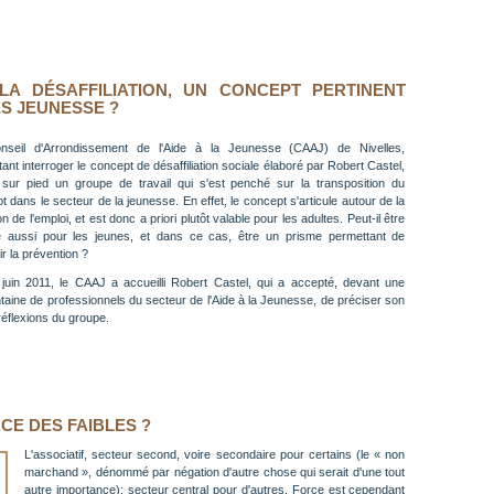
LA DÉSAFFILIATION, UN CONCEPT PERTINENT
ES JEUNESSE ?
nseil d'Arrondissement de l'Aide à la Jeunesse (CAAJ) de Nivelles,
ant interroger le concept de désaffiliation sociale élaboré par Robert Castel,
sur pied un groupe de travail qui s'est penché sur la transposition du
t dans le secteur de la jeunesse. En effet, le concept s'articule autour de la
n de l'emploi, et est donc a priori plutôt valable pour les adultes. Peut-il être
e aussi pour les jeunes, et dans ce cas, être un prisme permettant de
ir la prévention ?
juin 2011, le CAAJ a accueilli Robert Castel, qui a accepté, devant une
taine de professionnels du secteur de l'Aide à la Jeunesse, de préciser son
réflexions du groupe.
RCE DES FAIBLES ?
L'associatif, secteur second, voire secondaire pour certains (le « non
marchand », dénommé par négation d'autre chose qui serait d'une tout
autre importance); secteur central pour d'autres. Force est cependant