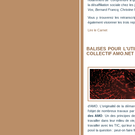
notamment de "comprendre à quel
la désaffiliation sociale chez le
Vos, Bernard Francq, Christine M
Vous y trouverez les retranscri
également visionner les trois re
Lire le Carnet
BALISES POUR L'UTI
COLLECTIF AMO.NET
d'AMO. L'originalité de la démar
l'objet de nombreux travaux par 
des AMO
. Un des principes de
travailler dans leur milieu de v
travailler avec les TIC, qui leur
posé la question : peut-on faire 