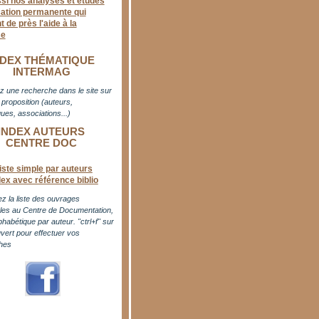
ssi nos analyses et études
ation permanente qui
 de près l'aide à la
se
NDEX THÉMATIQUE
INTERMAG
z une recherche dans le site sur
proposition (auteurs,
ues, associations...)
INDEX AUTEURS
CENTRE DOC
iste simple par auteurs
dex avec référence biblio
z la liste des ouvrages
bles au Centre de Documentation,
phabétique par auteur. "ctrl+f" sur
uvert pour effectuer vos
hes