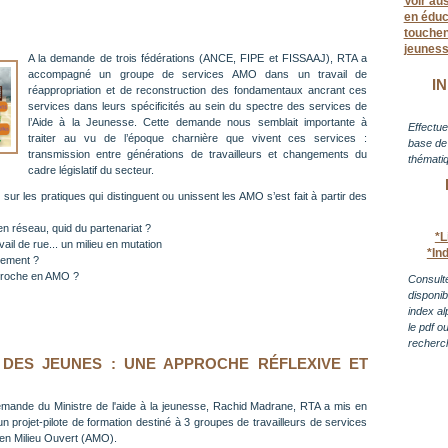
Voir au
en éduc
touchent
jeunes
A la demande de trois fédérations (ANCE, FIPE et FISSAAJ), RTA a
accompagné un groupe de services AMO dans un travail de
I
réappropriation et de reconstruction des fondamentaux ancrant ces
services dans leurs spécificités au sein du spectre des services de
l’Aide à la Jeunesse. Cette demande nous semblait importante à
Effectue
traiter au vu de l’époque charnière que vivent ces services :
base de 
transmission entre générations de travailleurs et changements du
thématiq
cadre législatif du secteur.
r les pratiques qui distinguent ou unissent les AMO s’est fait à partir des
n réseau, quid du partenariat ?
*L
avail de rue... un milieu en mutation
*In
gement ?
pproche en AMO ?
Consulte
disponi
index al
le pdf o
recherc
 DES JEUNES : UNE APPROCHE RÉFLEXIVE ET
emande du Ministre de l'aide à la jeunesse, Rachid Madrane, RTA a mis en
un projet-pilote de formation destiné à 3 groupes de travailleurs de services
 en Milieu Ouvert (AMO).