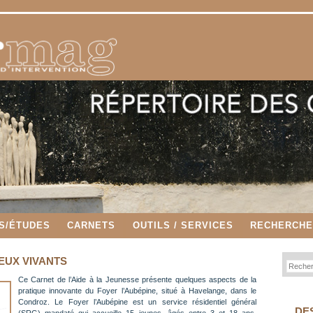
S/ÉTUDES
CARNETS
OUTILS / SERVICES
RECHERCH
EUX VIVANTS
Ce Carnet de l’Aide à la Jeunesse présente quelques aspects de la
pratique innovante du Foyer l’Aubépine, situé à Havelange, dans le
Condroz. Le Foyer l’Aubépine est un service résidentiel général
DE