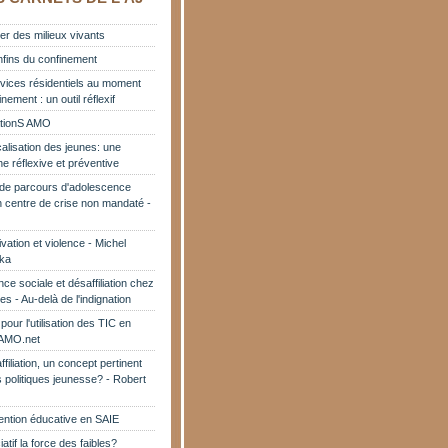
er des milieux vivants
fins du confinement
vices résidentiels au moment
nement : un outil réflexif
tionS AMO
calisation des jeunes: une
e réflexive et préventive
de parcours d'adolescence
 centre de crise non mandaté -
vation et violence - Michel
ka
ce sociale et désaffiliation chez
es - Au-delà de l'indignation
pour l'utilisation des TIC en
AMO.net
filiation, un concept pertinent
s politiques jeunesse? - Robert
vention éducative en SAIE
atif la force des faibles?