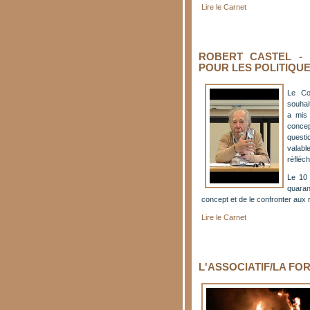
Lire le Carnet
ROBERT CASTEL - 
POUR LES POLITIQU
Le Co
souhait
a mis 
concep
questio
valabl
réfléch
Le 10 
quaran
concept et de le confronter aux 
Lire le Carnet
L'ASSOCIATIF/LA FO