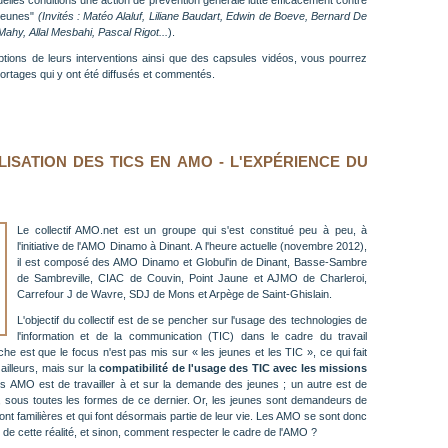
les conditions une action de prévention générale lutte efficacement contre
s jeunes"
(Invités : Matéo Alaluf, Liliane Baudart, Edwin de Boeve, Bernard De
ahy, Allal Mesbahi, Pascal Rigot...
).
ptions de leurs interventions ainsi que des capsules vidéos, vous pourrez
portages qui y ont été diffusés et commentés.
LISATION DES TICS EN AMO - L'EXPÉRIENCE DU
Le collectif AMO.net est un groupe qui s'est constitué peu à peu, à
l'initiative de l'AMO Dinamo à Dinant. A l'heure actuelle (novembre 2012),
il est composé des AMO Dinamo et Globul'in de Dinant, Basse-Sambre
de Sambreville, CIAC de Couvin, Point Jaune et AJMO de Charleroi,
Carrefour J de Wavre, SDJ de Mons et Arpège de Saint-Ghislain.
L'objectif du collectif est de se pencher sur l'usage des technologies de
l'information et de la communication (TIC) dans le cadre du travail
che est que le focus n'est pas mis sur « les jeunes et les TIC », ce qui fait
ailleurs, mais sur la
compatibilité de l'usage des TIC avec les missions
s AMO est de travailler à et sur la demande des jeunes ; un autre est de
ie, sous toutes les formes de ce dernier. Or, les jeunes sont demandeurs de
 sont familières et qui font désormais partie de leur vie. Les AMO se sont donc
fi de cette réalité, et sinon, comment respecter le cadre de l'AMO ?