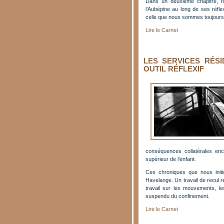
Dans un deuxième chapitre,
n
l’Aubépine au long de ses réfl
celle que nous sommes toujours
Lire le Carnet
LES SERVICES RÉS
OUTIL RÉFLEXIF
conséquences collatérales enc
supérieur de l’enfant.
Ces chroniques que nous initio
Havelange. Un travail de recul r
travail sur les mouvements, l
suspendu du confinement.
Lire le Carnet