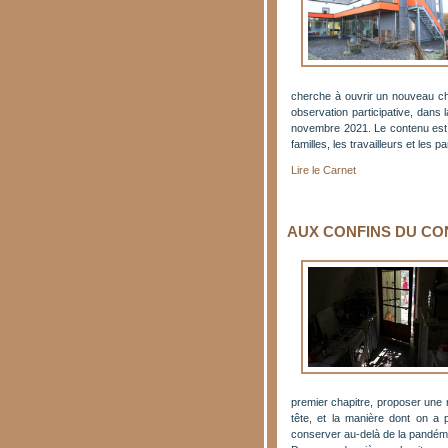
cherche à ouvrir un nouveau ch
observation participative, dans 
novembre 2021. Le contenu est c
familles, les travailleurs et les p
Lire le Carnet
AUX CONFINS DU CO
premier chapitre, proposer une 
tête, et la manière dont on a 
conserver au-delà de la pandémie