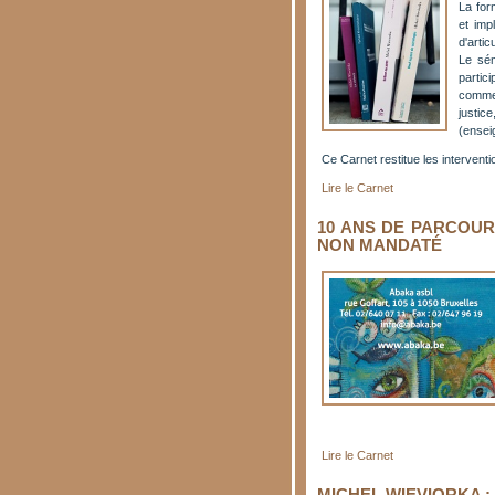
La for
et imp
d'arti
Le sém
partic
comme 
justi
(ensei
Ce Carnet restitue les intervent
Lire le Carnet
10 ANS DE PARCOUR
NON MANDATÉ
Lire le Carnet