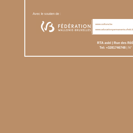
Avec le soutien de :
www.culture.be
www.educationpermanente.cfwb.
RTA asbl | Rue des Rèl
Tel: +3281746748
| N°