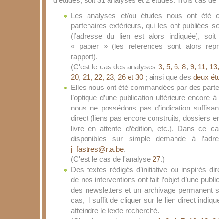
d’études, soit 31 analyses et 2 études. Trois cas de 
Les analyses et/ou études nous ont été
partenaires extérieurs, qui les ont publiées soi
(l’adresse du lien est alors indiquée), soi
« papier » (les références sont alors rep
rapport).
(C'est le cas des analyses
3, 5, 6, 8
,
9, 11, 13,
20
,
21, 22, 23
,
26 et 30
; ainsi que des
deux ét
Elles nous ont été commandées par des parte
l’optique d’une publication ultérieure encore à 
nous ne possédons pas d’indication suffisa
direct (liens pas encore construits, dossiers e
livre en attente d’édition, etc.). Dans ce 
disponibles sur simple demande à l’adre
j_fastres@rta.be
.
(C'est le cas de l'analyse
27
.)
Des textes rédigés d’initiative ou inspirés d
de nos interventions ont fait l’objet d’une publi
des newsletters et un archivage permanent s
cas, il suffit de cliquer sur le lien direct indi
atteindre le texte recherché.