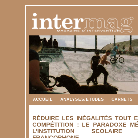
ACCUEIL
ANALYSES/ÉTUDES
CARNETS
RÉDUIRE LES INÉGALITÉS TOUT 
COMPÉTITION : LE PARADOXE M
L’INSTITUTION SCOLAIRE
FRANCOPHONE