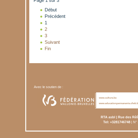
Page 1 sur 3
Début
Précédent
1
2
3
Suivant
Fin
Avec le soutien de :
www.culture.be
www.educationpermanente.cfwb.
RTA asbl | Rue des Rèl
Tel: +3281746748
| N°