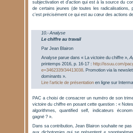
subjectivation et d'action qui est à la source du c
de certains jeunes (de toutes les radicalisations, 
c'est précisément ce qui est au cœur des actions de
10.- Analyse
Le chiffre au travail
Par Jean Blairon
Analyse parue dans « La victoire du chiffre »,
Ag
printemps 2016, p. 16-17 :
http://issuu.com/pa
e=3462339/34413038
. Promotion via la newslett
dominants ».
Lire l'article de présentation
en ligne sur Interma
PAC a choisi de consacrer un numéro de son trime
victoire du chiffre en posant cette question : « Notes
algorithmes, quantified self, indicateurs économiq
gagné ? ».
Dans sa contribution, Jean Blairon souhaite ne pas
aux dichotomies qui se présentent « spontanément 