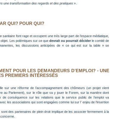
rs une transformation des regards et des pratiques »
.
AR QUI? POUR QUI?
se sanitaire font rage et occupent une très large part de l’espace médiatique,
r objet. Les polémiques sur ce que
devrait ou pourrait décider
le comité de
rmanentes, les discussions anticipées de « ce qui est sur la table » se
ENT POUR LES DEMANDEURS D’EMPLOI? - UNE
S PREMIERS INTÉRESSÉS
lle sur une réforme de l’accompagnement des chômeurs (un projet vient
ure au Parlement), sur le rôle que va y jouer le Forem, sur la manière dont
oie de conséquence sur les relations que le service public de l’emploi va
avec les associations qui sont engagées comme lui sur l’ enjeu de l’insertion
 sont des partenaires de plein droit implique de les associer fermement à la
s concerne.