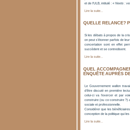
et de l’ULB, intitulé :
« Neets : ve
Lire la suite...
QUELLE RELANCE? P
Si les débats à propos de la cri
on peut s’étonner parfois de leu
concertation sont en effet pe
succèdent et se contredisent.
Lire la suite...
QUEL ACCOMPAGNEM
ENQUÊTE AUPRÈS DE
Le Gouvernement wallon travai
d’être discuté en première lect
celui-ci va l’exercer et par v
construire (ou co-construire ?) 
sociale et professionnelle.
Considérer que les bénéficiaires
conception de la politique qui le
Lire la suite...