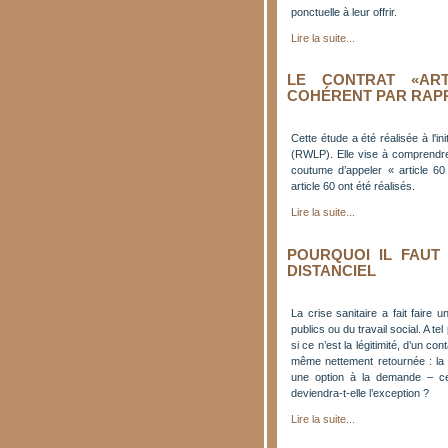
ponctuelle à leur offrir.
Lire la suite...
LE CONTRAT «ART
COHÉRENT PAR RAPP
Cette étude a été réalisée à l'in
(RWLP). Elle vise à comprendre 
coutume d’appeler « article 60
article 60 ont été réalisés.
Lire la suite...
POURQUOI IL FAUT 
DISTANCIEL
La crise sanitaire a fait faire 
publics ou du travail social. A te
si ce n’est la légitimité, d’un con
même nettement retournée : la 
une option à la demande – ce
deviendra-t-elle l’exception ?
Lire la suite...