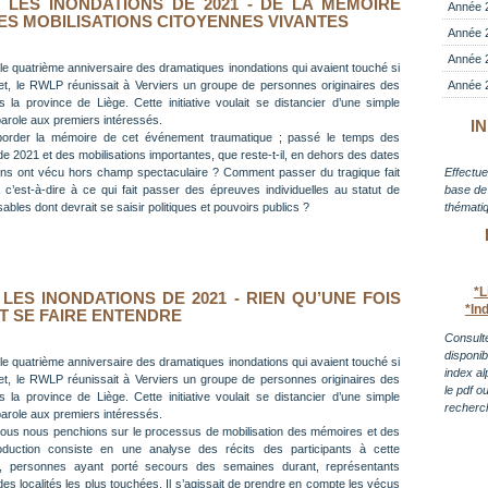
LES INONDATIONS DE 2021 - DE LA MÉMOIRE
Année 
ES MOBILISATIONS CITOYENNES VIVANTES
Année 
Année 
le quatrième anniversaire des dramatiques inondations qui avaient touché si
llet, le RWLP réunissait à Verviers un groupe de personnes originaires des
Année 
s la province de Liège. Cette initiative voulait se distancier d’une simple
arole aux premiers intéressés.
I
border la mémoire de cet événement traumatique ; passé le temps des
de 2021 et des mobilisations importantes, que reste-t-il, en dehors des dates
ens ont vécu hors champ spectaculaire ? Comment passer du tragique fait
Effectue
 c’est-à-dire à ce qui fait passer des épreuves individuelles au statut de
base de 
bles dont devrait se saisir politiques et pouvoirs publics ?
thématiq
*L
LES INONDATIONS DE 2021 - RIEN QU’UNE FOIS
*In
T SE FAIRE ENTENDRE
Consulte
disponi
le quatrième anniversaire des dramatiques inondations qui avaient touché si
index al
llet, le RWLP réunissait à Verviers un groupe de personnes originaires des
le pdf o
s la province de Liège. Cette initiative voulait se distancier d’une simple
recherc
arole aux premiers intéressés.
ous nous penchions sur le processus de mobilisation des mémoires et des
duction consiste en une analyse des récits des participants à cette
ins, personnes ayant porté secours des semaines durant, représentants
s des localités les plus touchées. Il s’agissait de prendre en compte les vécus