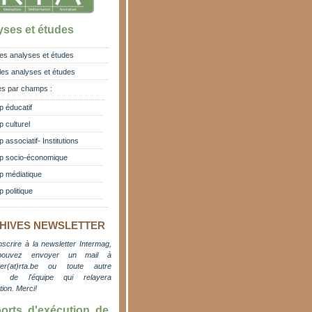
yses et études
es analyses et études
les analyses et études
s par champs :
 éducatif
 culturel
associatif- Institutions
 socio-économique
 médiatique
 politique
HIVES NEWSLETTER
nscrire à la newsletter Intermag,
pouvez envoyer un mail à
er(at)rta.be
ou toute autre
e de l'équipe qui relayera
ation. M
erci!
orts d'exécution de