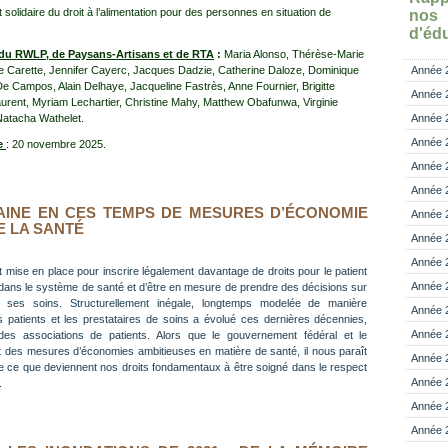
 solidaire du droit à l’alimentation pour des personnes en situation de
no
d'éd
 du RWLP, de Paysans-Artisans et de RTA
:
Maria Alonso, Thérèse-Marie
Année 
e Carette, Jennifer Cayerc, Jacques Dadzie, Catherine Daloze, Dominique
e Campos, Alain Delhaye, Jacqueline Fastrès, Anne Fournier, Brigitte
Année 
urent, Myriam Lechartier, Christine Mahy, Matthew Obafunwa, Virginie
Année 
Natacha Wathelet.
Année 
ue
: 20 novembre 2025.
Année 
Année 
AINE EN CES TEMPS DE MESURES D’ÉCONOMIE
Année 
E LA SANTÉ
Année 
Année 
 mise en place pour inscrire légalement davantage de droits pour le patient
Année 
 dans le système de santé et d’être en mesure de prendre des décisions sur
 ses soins. Structurellement inégale, longtemps modelée de manière
Année 
les patients et les prestataires de soins a évolué ces dernières décennies,
Année 
es associations de patients. Alors que le gouvernement fédéral et le
des mesures d’économies ambitieuses en matière de santé, il nous paraît
Année 
de ce que deviennent nos droits fondamentaux à être soigné dans le respect
Année 
.
Année 
Année 