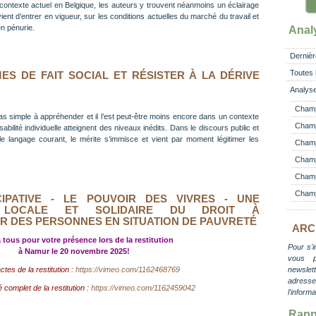
 contexte actuel en Belgique, les auteurs y trouvent néanmoins un éclairage
ent d’entrer en vigueur, sur les conditions actuelles du marché du travail et
 en pénurie.
Anal
Dernièr
Toutes 
ES DE FAIT SOCIAL ET RÉSISTER À LA DÉRIVE
Analyse
Champ
pas simple à appréhender et il l’est peut-être moins encore dans un contexte
Champ
nsabilité individuelle atteignent des niveaux inédits. Dans le discours public et
le langage courant, le mérite s’immisce et vient par moment légitimer les
Champ 
Champ
Champ
Champ
IPATIVE - LE POUVOIR DES VIVRES - UNE
ON LOCALE ET SOLIDAIRE DU DROIT À
UR DES PERSONNES EN SITUATION DE PAUVRETÉ
ARC
à tous pour votre présence lors de la restitution
Pour s'i
à Namur le 20 novembre 2025!
vous 
newslett
actes de la restitution :
https://vimeo.com/1162468769
adress
é complet de la restitution :
https://vimeo.com/1162459042
l'inform
Rapp