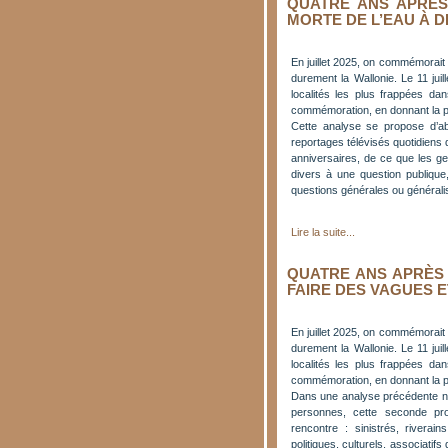
QUATRE ANS APRÈS 
MORTE DE L’EAU À D
En juillet 2025, on commémorait 
durement la Wallonie. Le 11 jui
localités les plus frappées dan
commémoration, en donnant la p
Cette analyse se propose d’a
reportages télévisés quotidiens 
anniversaires, de ce que les g
divers à une question publique,
questions générales ou généralisa
Lire la suite...
QUATRE ANS APRÈS 
FAIRE DES VAGUES E
En juillet 2025, on commémorait 
durement la Wallonie. Le 11 jui
localités les plus frappées dan
commémoration, en donnant la p
Dans une analyse précédente n
personnes, cette seconde pro
rencontre : sinistrés, rivera
politiques, culturels, associatif