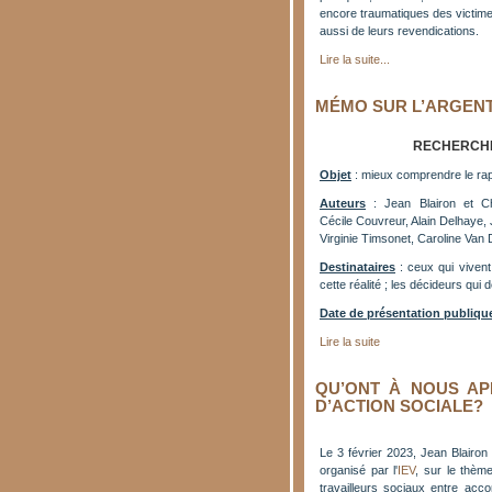
encore traumatiques des victimes
aussi de leurs revendications.
Lire la suite...
MÉMO SUR L’ARGEN
RECHERCHE
Objet
: mieux comprendre le rap
Auteurs
: Jean Blairon et Chr
Cécile Couvreur, Alain Delhaye,
Virginie Timsonet, Caroline Va
Destinataires
: ceux qui vivent
cette réalité ; les décideurs qui 
Date de présentation publiqu
Lire la suite
QU’ONT À NOUS AP
D’ACTION SOCIALE?
Le 3 février 2023, Jean Blairon
organisé par l'
IEV
, sur le thèm
travailleurs sociaux entre acco