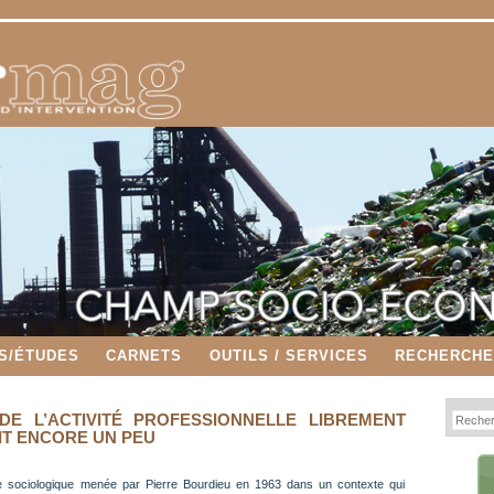
S/ÉTUDES
CARNETS
OUTILS / SERVICES
RECHERCH
DE L’ACTIVITÉ PROFESSIONNELLE LIBREMENT
IT ENCORE UN PEU
ude sociologique menée par Pierre Bourdieu en 1963 dans un contexte qui