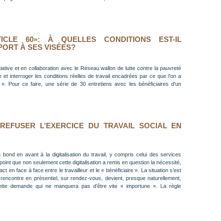
ICLE 60»: À QUELLES CONDITIONS EST-IL
ORT À SES VISÉES?
itiative et en collaboration avec le Réseau wallon de lutte contre la pauvreté
et interroger les conditions réelles de travail encadrées par ce que l’on a
 ». Pour ce faire, une série de 30 entretiens avec les bénéficiaires d'un
REFUSER L’EXERCICE DU TRAVAIL SOCIAL EN
un bond en avant à la digitalisation du travail, y compris celui des services
l point que non seulement cette digitalisation a remis en question la nécessité,
tact en face à face entre le travailleur et le « bénéficiaire ». La situation s’est
rencontre en présentiel, sur rendez-vous, devient, presque naturellement,
tte demande qui ne manquera pas d’être vite « importune ». La règle