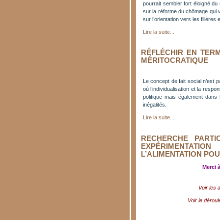
pourrait sembler fort éloigné du
sur la réforme du chômage qui vi
sur l’orientation vers les filières
Lire la suite...
RÉFLÉCHIR EN TERM
MÉRITOCRATIQUE
Le concept de fait social n’est 
où l’individualisation et la respo
politique mais également dans 
inégalités.
Lire la suite...
RECHERCHE PARTIC
EXPÉRIMENTATI
L’ALIMENTATION PO
Merci 
Voir les 
Voir le déroul