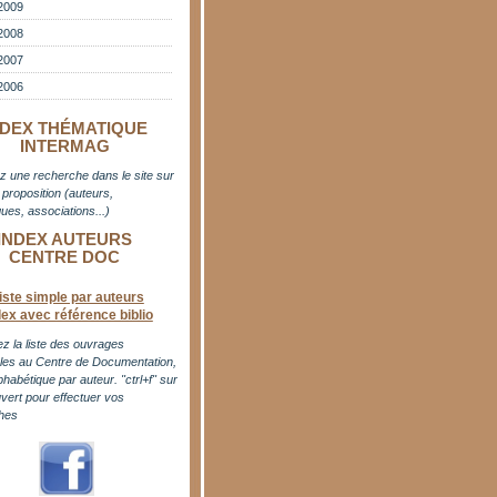
2009
2008
2007
2006
NDEX THÉMATIQUE
INTERMAG
z une recherche dans le site sur
proposition (auteurs,
ues, associations...)
INDEX AUTEURS
CENTRE DOC
iste simple par auteurs
dex avec référence biblio
z la liste des ouvrages
bles au Centre de Documentation,
phabétique par auteur. "ctrl+f" sur
uvert pour effectuer vos
hes