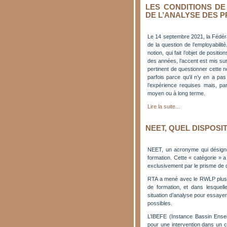
LES CONDITIONS DE
DE L’ANALYSE DES 
Le 14 septembre 2021, la Fédéra
de la question de l’employabilit
notion, qui fait l’objet de positio
des années, l’accent est mis sur
pertinent de questionner cette n
parfois parce qu'il n’y en a pa
l’expérience requises mais, pa
moyen ou à long terme.
Lire la suite...
NEET, QUEL DISPOSI
NEET, un acronyme qui désigne 
formation. Cette « catégorie » 
exclusivement par le prisme de de
RTA a mené avec le RWLP plusie
de formation, et dans lesque
situation d’analyse pour essayer
possibles.
L’IBEFE (Instance Bassin Ensei
pour une intervention dans un c