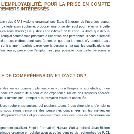
 L’EMPLOYABILITÉ. POUR LA PRISE EN COMPTE
PREMIERS INTÉRESSÉS
tion des CPAS wallons organisait ses Etats Généraux de l’insertion, autour
é. La fédération souhaitait proposer une prise de recul pour réfléchir à cette
ns en sens divers ; elle justifie cette initiative de la sorte : « Alors que depuis
 l’emploi comme voie prioritaire à l’insertion des personnes, il nous a semblé
otion. Les chiffres continuent à montrer que tout le monde n’y accède pas :
s suffisamment, parfois parce que la personne n’a pas les qualifications ou
rfois aussi, parce que l’emploi n’est pas possible pour cette personne à
TIF DE COMPRÉHENSION ET D’ACTION?
des jeunes comme triplement « ni » : ni à l’emploi, ni aux études, ni en
a donc été construite autour d’une expérience sociale des individus abordée
ux dimensions : l’emploi et la formation initiale et continuée.
urs recherches-actions, qui touchent toutes à ces dimensions d’emploi et
lles nous avons rencontré des personnes concernées en les mettant en
 d’apprendre d’elles et pour imaginer avec elles des voies de transformation
gnement qualifiant Emploi Formation) Hainaut Sud a sollicité Jean Blairon
olloque organisé en collaboration avec les centres de recherches de l’UCL