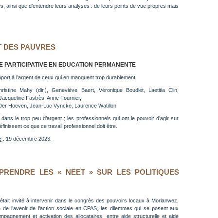
, ainsi que d’entendre leurs analyses : de leurs points de vue propres mais
T DES PAUVRES
 PARTICIPATIVE EN EDUCATION PERMANENTE
port à l’argent de ceux qui en manquent trop durablement.
istine Mahy (dir.), Geneviève Baert, Véronique Boudlet, Laetitia Clin,
 Jacqueline Fastrès, Anne Fournier,
n Der Hoeven, Jean-Luc Vyncke, Laurence Watillon
 dans le trop peu d’argent ; les professionnels qui ont le pouvoir d’agir sur
définissent ce que ce travail professionnel doit être.
e
: 19 décembre 2023.
PRENDRE LES « NEET » SUR LES POLITIQUES
 était invité à intervenir dans le congrès des pouvoirs locaux à Morlanwez,
e de l’avenir de l’action sociale en CPAS, les dilemmes qui se posent aux
mpagnement et activation des allocataires, entre aide structurelle et aide