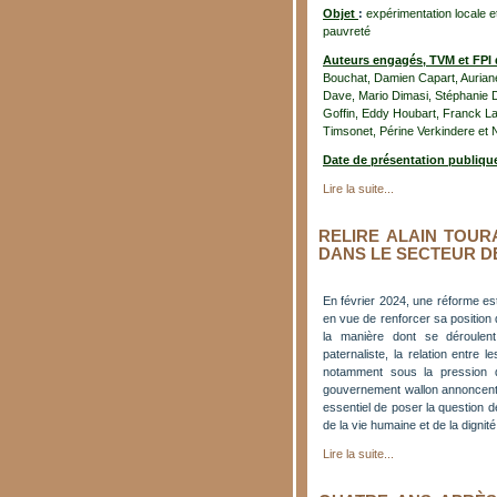
Objet
:
expérimentation locale et
pauvreté
Auteurs engagés, TVM et FPI
Bouchat, Damien Capart, Aurian
Dave, Mario Dimasi, Stéphanie D
Goffin, Eddy Houbart, Franck La
Timsonet, Périne Verkindere et 
Date de présentation publiq
Lire la suite...
RELIRE ALAIN TOUR
DANS LE SECTEUR D
En février 2024, une réforme est
en vue de renforcer sa position
la manière dont se déroulent
paternaliste, la relation entre 
notamment sous la pression d
gouvernement wallon annoncent 
essentiel de poser la question 
de la vie humaine et de la dignité
Lire la suite...