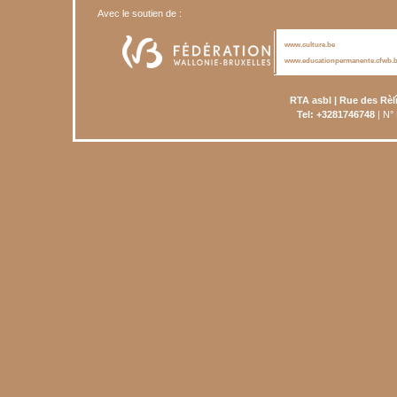
Avec le soutien de :
www.culture.be
www.educationpermanente.cfwb.
RTA asbl | Rue des Rèl
Tel: +3281746748
| N°