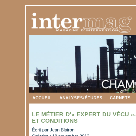
ACCUEIL
ANALYSES/ÉTUDES
CARNETS
LE MÉTIER D'« EXPERT DU VÉCU ».
ET CONDITIONS
Écrit par
Jean Blairon