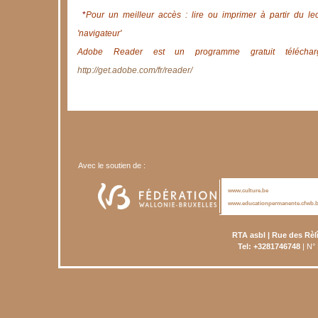
*
Pour un meilleur accès : lire ou imprimer à partir du le
'navigateur'
Adobe Reader est un programme gratuit télécharg
http://get.adobe.com/fr/reader/
Avec le soutien de :
www.culture.be
www.educationpermanente.cfwb.
RTA asbl | Rue des Rèl
Tel: +3281746748
| N°