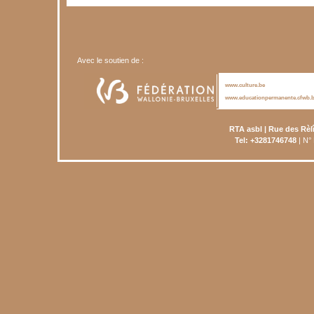
Avec le soutien de :
www.culture.be
www.educationpermanente.cfwb.
RTA asbl | Rue des Rèl
Tel: +3281746748
| N°