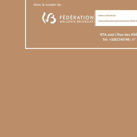
Avec le soutien de :
www.culture.be
www.educationpermanente.cfwb.
RTA asbl | Rue des Rèl
Tel: +3281746748
| N°