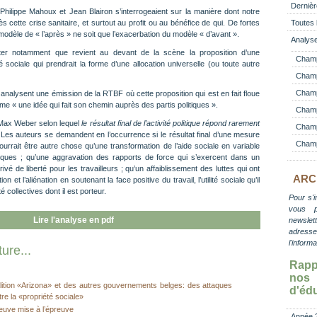
Dernièr
hilippe Mahoux et Jean Blairon s’interrogeaient sur la manière dont notre
s cette crise sanitaire, et surtout au profit ou au bénéfice de qui. De fortes
Toutes 
 modèle de « l’après » ne soit que l’exacerbation du modèle « d’avant ».
Analyse
ter notamment que revient au devant de la scène la proposition d’une
Champ
 sociale qui prendrait la forme d’une allocation universelle (ou toute autre
Champ
Champ 
analysent une émission de la RTBF où cette proposition qui est en fait floue
e « une idée qui fait son chemin auprès des partis politiques ».
Champ
e Max Weber selon lequel
le résultat final de l’activité politique répond rarement
Champ
 Les auteurs se demandent en l’occurrence si le résultat final d’une mesure
Champ
ourrait être autre chose qu’une transformation de l’aide sociale en variable
iques ; qu’une aggravation des rapports de force qui s’exercent dans un
vé de liberté pour les travailleurs ; qu’un affaiblissement des luttes qui ont
ARC
on et l’aliénation en soutenant la face positive du travail, l’utilité sociale qu’il
té collectives dont il est porteur.
Pour s'i
vous 
Lire l'analyse en pdf
newslett
adress
l'inform
ure...
Rapp
no
ition «Arizona» et des autres gouvernements belges: des attaques
d'éd
re la «propriété sociale»
euve mise à l’épreuve
Année 