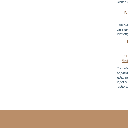
Année 
I
Effectue
base de 
thématiq
*L
*In
Consulte
disponi
index al
le pdf o
recherc