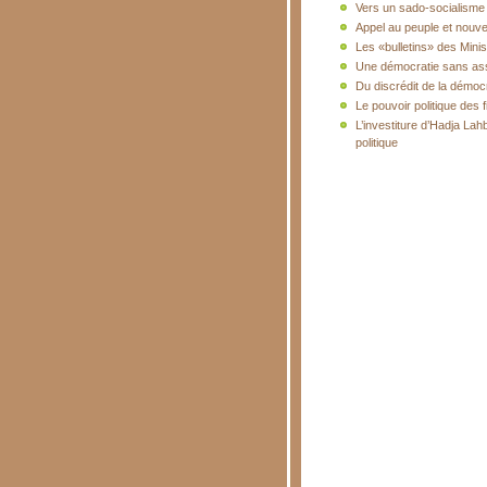
Vers un sado-socialisme 
Appel au peuple et nouvell
Les «bulletins» des Mini
Une démocratie sans as
Du discrédit de la démoc
Le pouvoir politique des 
L’investiture d’Hadja La
politique