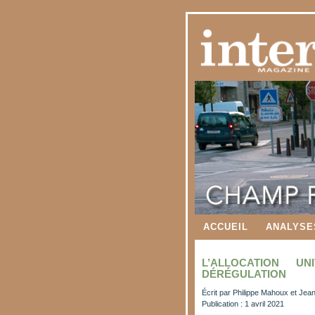
ACCUEIL
ANALYSE
L’ALLOCATION U
DÉRÉGULATION
Écrit par
Philippe Mahoux et Jean
Publication : 1 avril 2021