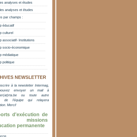
es analyses et études
les analyses et études
s par champs :
 éducatif
 culturel
associatif- Institutions
 socio-économique
 médiatique
 politique
HIVES NEWSLETTER
nscrire à la newsletter Intermag,
pouvez envoyer un mail à
er(at)rta.be
ou toute autre
e de l'équipe qui relayera
ation. M
erci!
orts d'exécution de
s missions
ucation permanente
2025