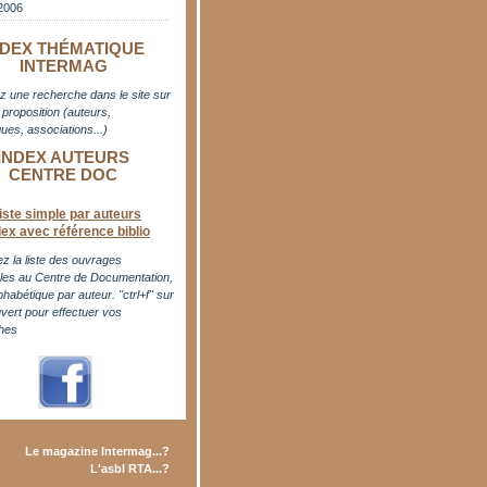
2006
NDEX THÉMATIQUE
INTERMAG
z une recherche dans le site sur
proposition (auteurs,
ues, associations...)
INDEX AUTEURS
CENTRE DOC
iste simple par auteurs
dex avec référence biblio
z la liste des ouvrages
bles au Centre de Documentation,
phabétique par auteur. "ctrl+f" sur
uvert pour effectuer vos
hes
Le magazine Intermag...?
L'asbl RTA...?