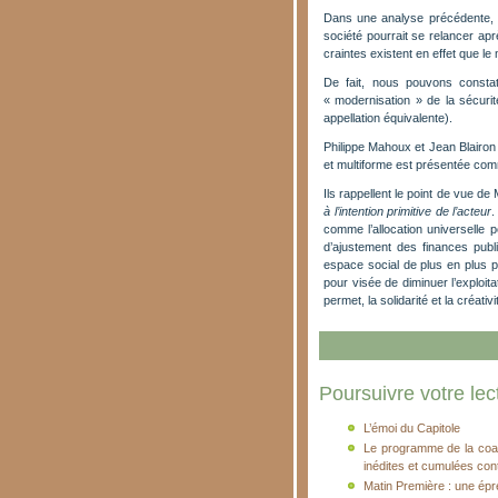
Dans une analyse précédente, P
société pourrait se relancer aprè
craintes existent en effet que le
De fait, nous pouvons consta
« modernisation » de la sécurité
appellation équivalente).
Philippe Mahoux et Jean Blairon 
et multiforme est présentée comm
Ils rappellent le point de vue d
à l’intention primitive de l’acteur
.
comme l’allocation universelle p
d’ajustement des finances publ
espace social de plus en plus pri
pour visée de diminuer l’exploitati
permet, la solidarité et la créativi
Poursuivre votre lect
L’émoi du Capitole
Le programme de la coal
inédites et cumulées cont
Matin Première : une épr