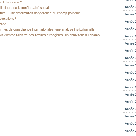
à la française?
Année 
e figure de la conflictualité sociale
stres - Une déformation dangereuse du champ politique
Année 
sociations?
Année 
ratie
Année 
firmes de consultance internationales: une analyse institutionnelle
hbib comme Ministre des Affaires étrangères, un analyseur du champ
Année 
Année 
Année 
Année 
Année 
Année 
Année 
Année 
Année 
Année 
Année 
Année 
Année 
Année 