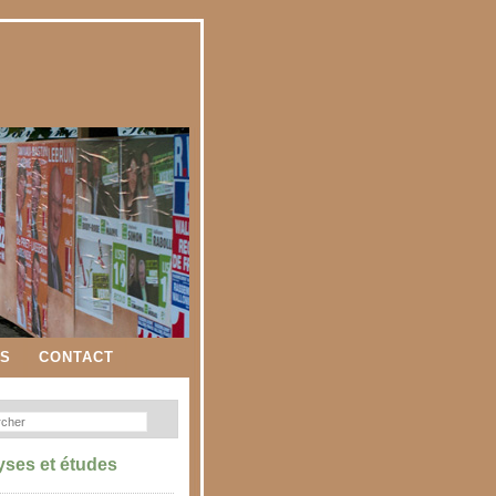
ES
CONTACT
yses et études