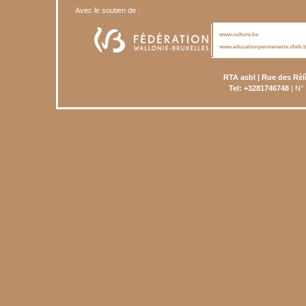
Avec le soutien de :
www.culture.be
www.educationpermanente.cfwb.
RTA asbl | Rue des Rèl
Tel: +3281746748
| N°