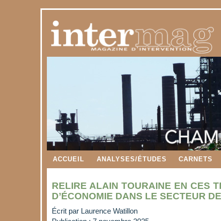
ACCUEIL
ANALYSES/ÉTUDES
CARNETS
RELIRE ALAIN TOURAINE EN CES 
D’ÉCONOMIE DANS LE SECTEUR DE
Écrit par
Laurence Watillon