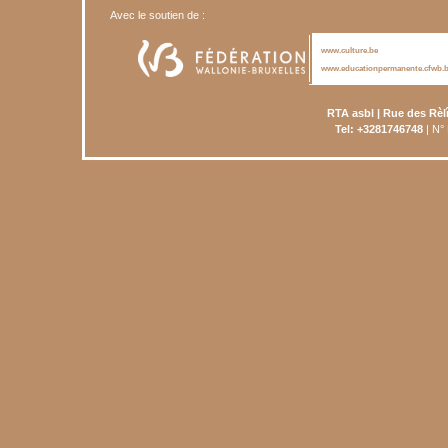
Avec le soutien de :
www.culture.be
www.educationpermanente.cfwb.
RTA asbl | Rue des Rèl
Tel: +3281746748
| N°