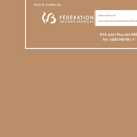
Avec le soutien de :
www.culture.be
www.educationpermanente.cfwb.
RTA asbl | Rue des Rèl
Tel: +3281746748
| N°