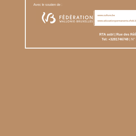
Avec le soutien de :
www.culture.be
www.educationpermanente.cfwb.
RTA asbl | Rue des Rèl
Tel: +3281746748
| N°