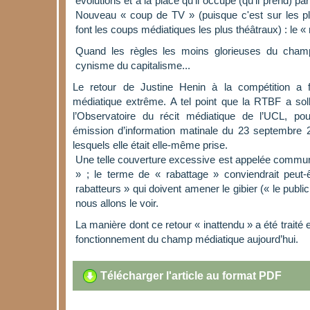
évolutions et à la place qu'il occupe (qu'il prend) p
Nouveau « coup de TV » (puisque c'est sur les pl
font les coups médiatiques les plus théâtraux) : le «
Quand les règles les moins glorieuses du champ
cynisme du capitalisme...
Le retour de Justine Henin à la compétition a fa
médiatique extrême. A tel point que la RTBF a solli
l’Observatoire du récit médiatique de l’UCL, p
émission d’information matinale du 23 septembre
lesquels elle était elle-même prise.
Une telle couverture excessive est appelée commu
» ; le terme de « rabattage » conviendrait peut-
rabatteurs » qui doivent amener le gibier (« le pub
nous allons le voir.
La manière dont ce retour « inattendu » a été traité es
fonctionnement du champ médiatique aujourd’hui.
Télécharger l'article au format PDF