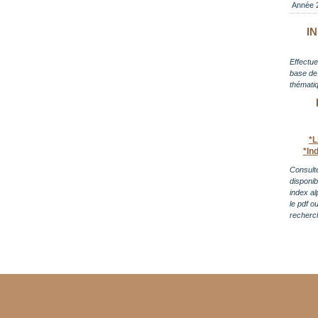
Année 
I
Effectue
base de 
thématiq
*L
*In
Consulte
disponi
index al
le pdf o
recherc