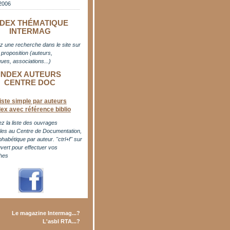
2006
NDEX THÉMATIQUE
INTERMAG
z une recherche dans le site sur
proposition (auteurs,
ues, associations...)
INDEX AUTEURS
CENTRE DOC
iste simple par auteurs
dex avec référence biblio
z la liste des ouvrages
bles au Centre de Documentation,
phabétique par auteur. "ctrl+f" sur
uvert pour effectuer vos
hes
Le magazine Intermag...?
L'asbl RTA...?