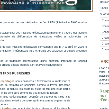
Dernièr
Toutes 
Analyse
Champ
 production et une réalisation de l'asbl RTA (Réalisation Téléformation
Champ
Champ 
 aujourd'hui ses missions d'éducation permanente à travers des actions
ssionnelle, de téléformation, de réalisations vidéos et multimédias, de
Champ
rche.
Champ
re de ses missions d'éducation permamente que RTA a créé en 2005 le
Champ
 diffusion indépendant, libre et gratuit des analyses et études produites
fiques et traitement journalistique d'une question, Intermag se concoit
ARC
itique sociale inspirée par l'analyse institutionnelle.
Pour s'i
vous 
EN TROIS RUBRIQUES
newslett
adress
 reportages
sont consacrés à l'exploration journalistique et
l'inform
 vidéo de thématiques sensibles comme le travail, l'insertion
elle, la culture, les droits du sujet. Ils font une large part à
Rapp
ts et de penseurs comme de travailleurs de terrain.
no
t plus spécifiquement destinés au secteur de l'aide à la
d'éd
duits dans le cadre de notre agrément comme organisme de
secteur.
t études
regroupent des écrits critiques produits dans le
Année 