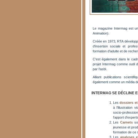
Le magazine Intermag est une
Animation).
Créée en 1973, RTA développe
d'insertion sociale et profe
formation d'adulte et de reche
C'est également dans le cad
projet Intermag comme outil de
par l'asbl.
Alliant publications scienti
également comme un média de cr
INTERMAG SE DÉCLINE 
Les
dossiers et
à l'illustration
socio-professionn
l'apport d'exper
Les
Carnets
son
jeunesse et pro
formation de ce 
Les
analyses e