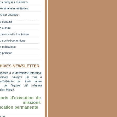
es analyses et études
les analyses et études
s par champs :
 éducatif
 culturel
associatif- Institutions
 socio-économique
 médiatique
 politique
HIVES NEWSLETTER
nscrire à la newsletter Intermag,
pouvez envoyer un mail à
er(at)rta.be
ou toute autre
e de l'équipe qui relayera
ation. M
erci!
orts d'exécution de
s missions
ucation permanente
2025