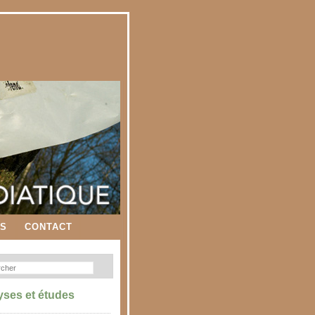
ES
CONTACT
yses et études