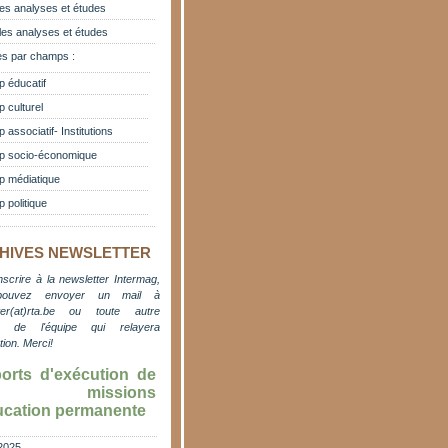
es analyses et études
les analyses et études
s par champs :
 éducatif
 culturel
associatif- Institutions
 socio-économique
 médiatique
 politique
HIVES NEWSLETTER
nscrire à la newsletter Intermag,
pouvez envoyer un mail à
er(at)rta.be
ou toute autre
e de l'équipe qui relayera
ation. M
erci!
orts d'exécution de
s missions
ucation permanente
2025