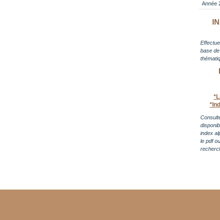
Année 
I
Effectue
base de 
thématiq
*L
*In
Consulte
disponi
index al
le pdf o
recherc