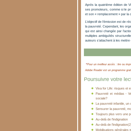
Après la quatrième édition de Vi
ses promoteurs, comme si le prob
et son « remplacement » par la ch
L’objectif de l’émission est de r
la pauvreté. Cependant, les orga
qui est ainsi changée par l’act
multiples ambiguïtés structurell
auteurs s’attachent à les mettr
*
Pour un meilleur accès : lire ou impr
Adobe Reader est un programme gratui
Poursuivre votre lect
Viva for Life: risques et 
Pauvreté et médias - Ver
sociale?
La pauvreté infantile, un 
Sensurer la pauvreté, m
Toujours plus vers une pol
Au-delà de l'indignation
Au-delà de l'indignation(2
Mobilisations générales 