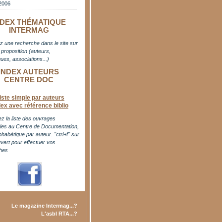
2006
NDEX THÉMATIQUE
INTERMAG
z une recherche dans le site sur
proposition (auteurs,
ues, associations...)
INDEX AUTEURS
CENTRE DOC
iste simple par auteurs
dex avec référence biblio
z la liste des ouvrages
bles au Centre de Documentation,
phabétique par auteur. "ctrl+f" sur
uvert pour effectuer vos
hes
Le magazine Intermag...?
L'asbl RTA...?