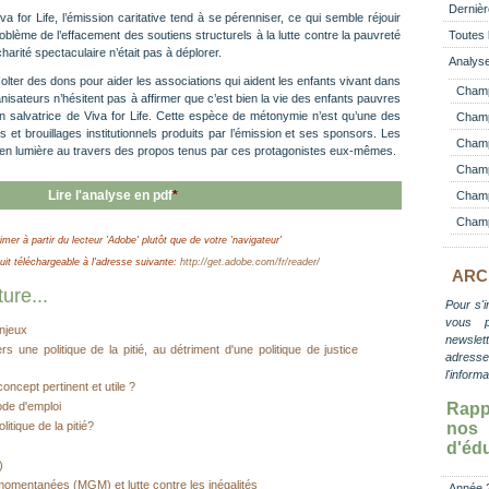
Dernièr
va for Life, l’émission caritative tend à se pérenniser, ce qui semble réjouir
lème de l’effacement des soutiens structurels à la lutte contre la pauvreté
Toutes 
arité spectaculaire n’était pas à déplorer.
Analyse
écolter des dons pour aider les associations qui aident les enfants vivant dans
Champ
nisateurs n’hésitent pas à affirmer que c’est bien la vie des enfants pauvres
ion salvatrice de Viva for Life. Cette espèce de métonymie n’est qu’une des
Champ
es et brouillages institutionnels produits par l’émission et ses sponsors. Les
Champ 
e en lumière au travers des propos tenus par ces protagonistes eux-mêmes.
Champ
Lire l'analyse en pdf
*
Champ
Champ
imer à partir du lecteur 'Adobe' plutôt que de votre 'navigateur'
t téléchargeable à l'adresse suivante:
http://get.adobe.com/fr/reader/
ARC
ure...
Pour s'i
vous 
enjeux
newslett
s une politique de la pitié, au détriment d'une politique de justice
adress
l'inform
concept pertinent et utile ?
Rapp
ode d'emploi
no
itique de la pitié?
d'éd
)
momentanées (MGM) et lutte contre les inégalités
Année 