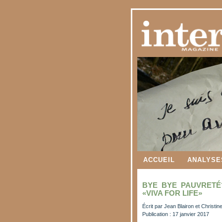
ACCUEIL
ANALYSE
BYE BYE PAUVRETÉ?
«VIVA FOR LIFE»
Écrit par
Jean Blairon et Christi
Publication : 17 janvier 2017