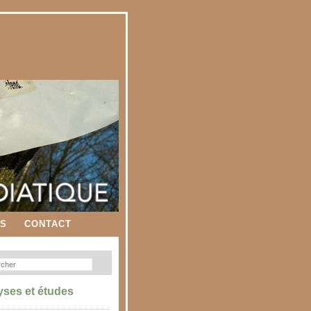
ES
CONTACT
yses et études