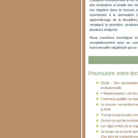
L'analyse institutionnelle a mis 
des institutions à remplir des mi
est négative dans la mesure où 
soumission à la domination (a
apprentissage de la discipline
remplacé la première, produi
plusieurs analyses.
Nous voudrions investiguer ic
assujettissement peut se conn
transversalité négativiste qui s
Poursuivre votre lect
Etude - Des association
institutionnelle
« Modernisation » de l'éc
Comment qualifier et repé
Le dossier social électr
la NVA
Travail social et lutte cont
Qu'est-ce qui fait institut
Les âges irrités de la maj
Un projet de loi porté pa
d'un déni de compétenc