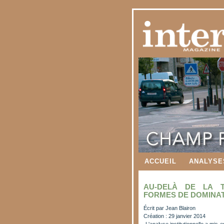
ACCUEIL
ANALYSE
AU-DELÀ DE LA T
FORMES DE DOMINA
Écrit par
Jean Blairon
Création : 29 janvier 2014