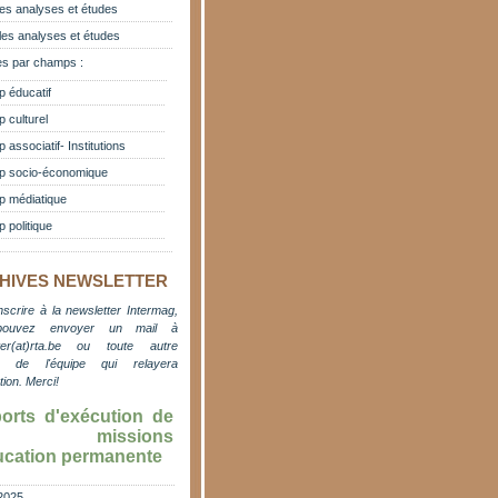
es analyses et études
les analyses et études
s par champs :
 éducatif
 culturel
associatif- Institutions
 socio-économique
 médiatique
 politique
HIVES NEWSLETTER
nscrire à la newsletter Intermag,
pouvez envoyer un mail à
er(at)rta.be
ou toute autre
e de l'équipe qui relayera
ation. M
erci!
orts d'exécution de
s missions
ucation permanente
2025