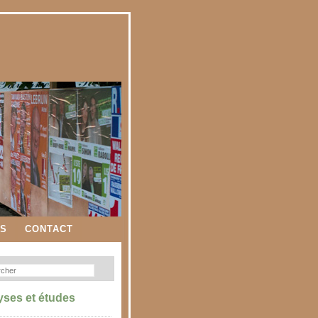
ES
CONTACT
yses et études