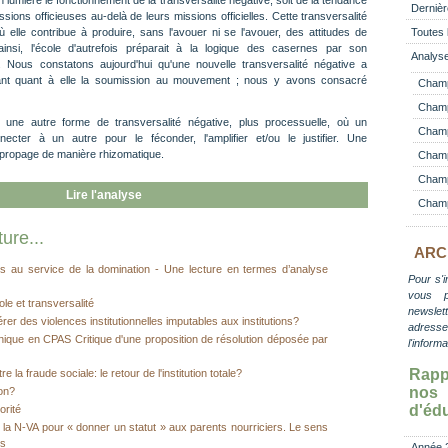
en lumière le fonctionnement de la transversalité négative, soit de la tendance
Dernièr
ssions officieuses au-delà de leurs missions officielles. Cette transversalité
elle contribue à produire, sans l'avouer ni se l'avouer, des attitudes de
Toutes 
insi, l'école d'autrefois préparait à la logique des casernes par son
Analyse
). Nous constatons aujourd'hui qu'une nouvelle transversalité négative a
sant quant à elle la soumission au mouvement ; nous y avons consacré
Champ
Champ
i une autre forme de transversalité négative, plus processuelle, où un
Champ 
ecter à un autre pour le féconder, l'amplifier et/ou le justifier. Une
e propage de manière rhizomatique.
Champ
Champ
Lire l'analyse
Champ
ure...
ARC
s au service de la domination - Une lecture en termes d’analyse
Pour s'i
vous 
ole et transversalité
newslett
rer des violences institutionnelles imputables aux institutions?
adress
onique en CPAS Critique d'une proposition de résolution déposée par
l'inform
Rapp
re la fraude sociale: le retour de l'institution totale?
no
ion?
d'éd
orité
r la N-VA pour « donner un statut » aux parents nourriciers. Le sens
es
Année 