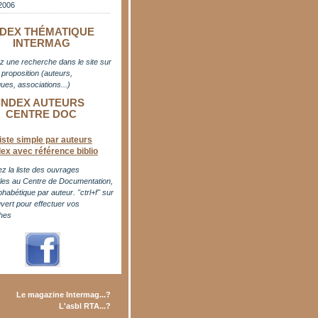
2006
NDEX THÉMATIQUE
INTERMAG
z une recherche dans le site sur
proposition (auteurs,
ues, associations...)
INDEX AUTEURS
CENTRE DOC
iste simple par auteurs
dex avec référence biblio
z la liste des ouvrages
bles au Centre de Documentation,
phabétique par auteur. "ctrl+f" sur
uvert pour effectuer vos
hes
Le magazine Intermag...?
L'asbl RTA...?