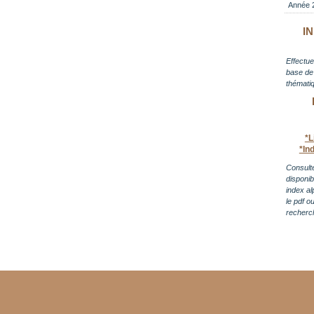
Année 
I
Effectue
base de 
thématiq
*L
*In
Consulte
disponi
index al
le pdf o
recherc