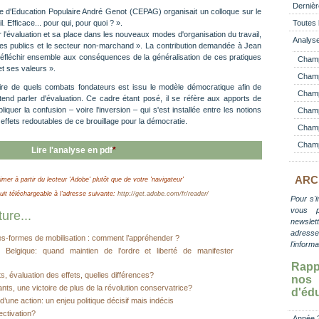
Dernièr
e d'Education Populaire André Genot (CEPAG) organisait un colloque sur le
. Efficace... pour qui, pour quoi ? ».
Toutes 
 sur l'évaluation et sa place dans les nouveaux modes d'organisation du travail,
Analyse
ces publics et le secteur non-marchand ». La contribution demandée à Jean
 réfléchir ensemble aux conséquences de la généralisation de ces pratiques
Champ
t ses valeurs ».
Champ
ire de quels combats fondateurs est issu le modèle démocratique afin de
Champ 
ntend parler d'évaluation. Ce cadre étant posé, il se réfère aux apports de
pliquer la confusion – voire l'inversion – qui s'est installée entre les notions
Champ
s effets redoutables de ce brouillage pour la démocratie.
Champ
Champ
Lire l'analyse en pdf
*
ARC
imer à partir du lecteur 'Adobe' plutôt que de votre 'navigateur'
t téléchargeable à l'adresse suivante:
http://get.adobe.com/fr/reader/
Pour s'i
vous 
ure...
newslett
adress
ates-formes de mobilisation : comment l’appréhender ?
l'inform
n Belgique: quand maintien de l’ordre et liberté de manifester
Rapp
s, évaluation des effets, quelles différences?
no
nts, une victoire de plus de la révolution conservatrice?
d'éd
’une action: un enjeu politique décisif mais indécis
ectivation?
Année 