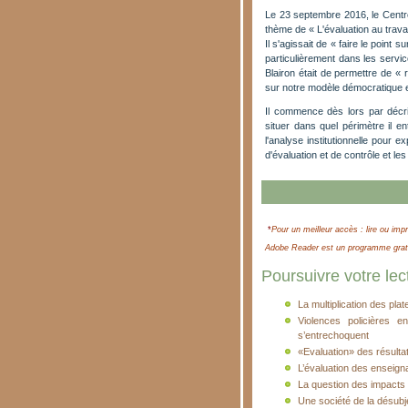
Le 23 septembre 2016, le Centr
thème de « L'évaluation au travail
Il s'agissait de « faire le point
particulièrement dans les servi
Blairon était de permettre de «
sur notre modèle démocratique e
Il commence dès lors par décr
situer dans quel périmètre il e
l'analyse institutionnelle pour ex
d'évaluation et de contrôle et le
*
Pour un meilleur accès : lire ou impr
Adobe Reader est un programme gratui
Poursuivre votre lect
La multiplication des pl
Violences policières e
s’entrechoquent
«Evaluation» des résultat
L’évaluation des enseigna
La question des impacts d
Une société de la désubj