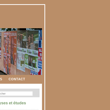
ES
CONTACT
yses et études