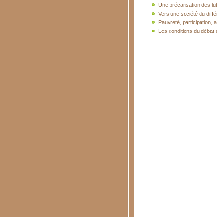
Une précarisation des lut
Vers une société du diff
Pauvreté, participation, a
Les conditions du débat