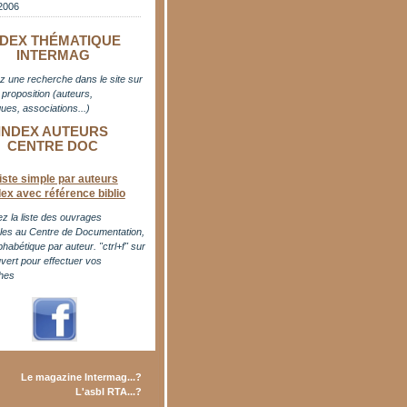
2006
NDEX THÉMATIQUE
INTERMAG
z une recherche dans le site sur
proposition (auteurs,
ues, associations...)
INDEX AUTEURS
CENTRE DOC
iste simple par auteurs
dex avec référence biblio
z la liste des ouvrages
bles au Centre de Documentation,
phabétique par auteur. "ctrl+f" sur
uvert pour effectuer vos
hes
Le magazine Intermag...?
L'asbl RTA...?