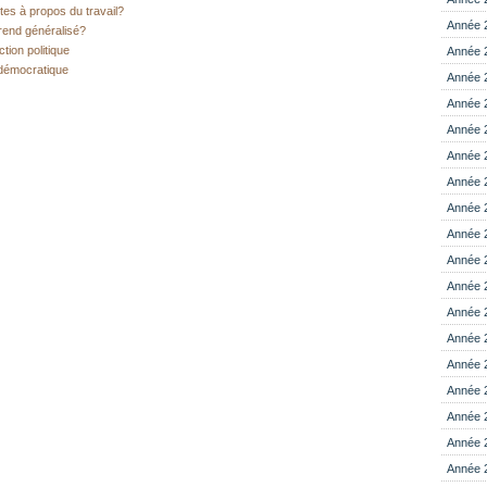
tes à propos du travail?
Année 
érend généralisé?
ction politique
Année 
 démocratique
Année 
Année 
Année 
Année 
Année 
Année 
Année 
Année 
Année 
Année 
Année 
Année 
Année 
Année 
Année 
Année 