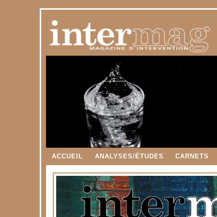
ACCUEIL
ANALYSES/ÉTUDES
CARNETS