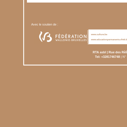
Avec le soutien de :
www.culture.be
www.educationpermanente.cfwb.
RTA asbl | Rue des Rèl
Tel: +3281746748
| N°