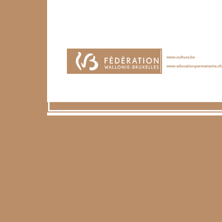
Avec le soutien de :
www.culture.be
www.educationpermanente.cf
RTA asbl | Rue des 
Tel: +3281746748
| 