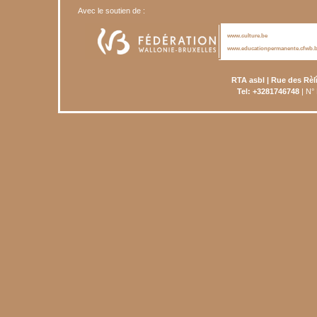
Avec le soutien de :
www.culture.be
www.educationpermanente.cfwb.
RTA asbl | Rue des Rèl
Tel: +3281746748
| N°