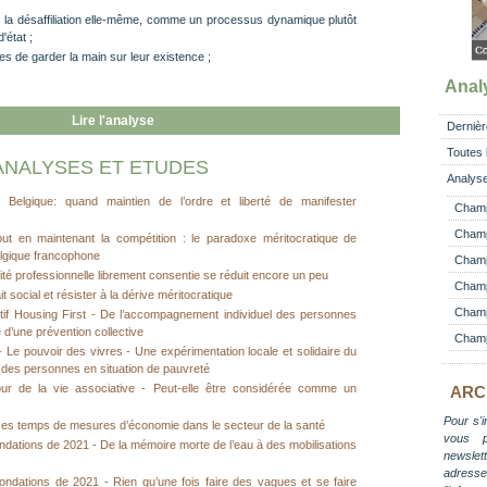
de la désaffiliation elle-même, comme un processus dynamique plutôt
état ;
es de garder la main sur leur existence ;
Anal
Lire l'analyse
Dernièr
Toutes 
ANALYSES ET ETUDES
Analyse
n Belgique: quand maintien de l’ordre et liberté de manifester
Champ
Champ
tout en maintenant la compétition : le paradoxe méritocratique de
Belgique francophone
Champ 
vité professionnelle librement consentie se réduit encore un peu
Champ
t social et résister à la dérive méritocratique
Champ
itif Housing First - De l’accompagnement individuel des personnes
 d’une prévention collective
Champ
- Le pouvoir des vivres - Une expérimentation locale et solidaire du
ur des personnes en situation de pauvreté
ur de la vie associative - Peut-elle être considérée comme un
ARC
Pour s'i
 ces temps de mesures d’économie dans le secteur de la santé
vous 
ndations de 2021 - De la mémoire morte de l’eau à des mobilisations
newslett
adress
ondations de 2021 - Rien qu’une fois faire des vagues et se faire