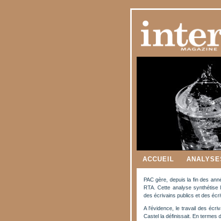
ACCUEIL
ANALYSE
PAC gère, depuis la fin des anné
RTA. Cette analyse synthétise le
des écrivains publics et des écr
A l'évidence, le travail des écriv
Castel la définissait. En termes d