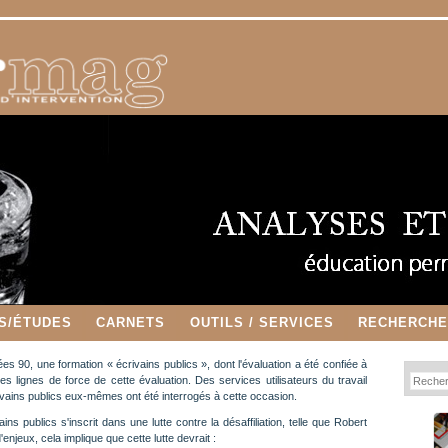
S/ÉTUDES
CARNETS
OUTILS / SERVICES
RECHERCH
es 90, une formation « écrivains publics », dont l'évaluation a été confiée à
s lignes de force de cette évaluation. Des services utilisateurs du travail
ivains publics eux-mêmes ont été interrogés à cette occasion.
ains publics s'inscrit dans une lutte contre la désaffiliation, telle que Robert
'enjeux, cela implique que cette lutte devrait :