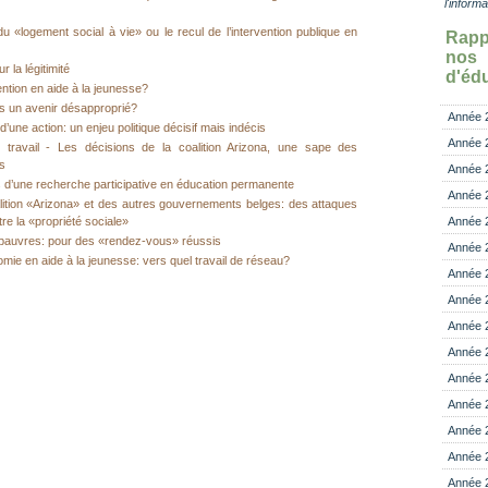
l'inform
du «logement social à vie» ou le recul de l’intervention publique en
Rapp
no
r la légitimité
d'éd
ention en aide à la jeunesse?
s un avenir désapproprié?
Année 
’une action: un enjeu politique décisif mais indécis
Année 
travail - Les décisions de la coalition Arizona, une sape des
rs
Année 
 d’une recherche participative en éducation permanente
Année 
ition «Arizona» et des autres gouvernements belges: des attaques
re la «propriété sociale»
Année 
s pauvres: pour des «rendez-vous» réussis
Année 
omie en aide à la jeunesse: vers quel travail de réseau?
Année 
Année 
Année 
Année 
Année 
Année 
Année 
Année 
Année 