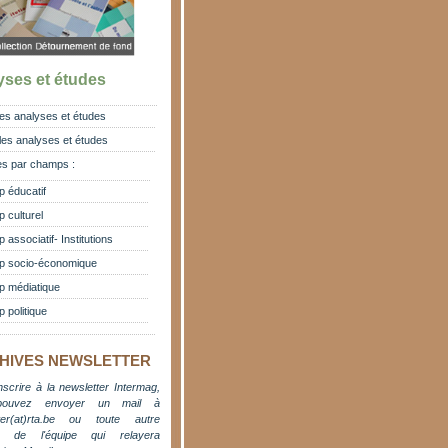
yses et études
es analyses et études
les analyses et études
s par champs :
 éducatif
 culturel
associatif- Institutions
 socio-économique
 médiatique
 politique
HIVES NEWSLETTER
nscrire à la newsletter Intermag,
pouvez envoyer un mail à
er(at)rta.be
ou toute autre
e de l'équipe qui relayera