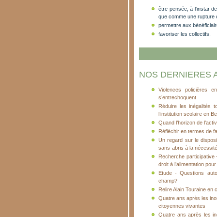
être pensée, à l'instar 
que comme une rupture d'
permettre aux bénéficiair
favoriser les collectifs.
NOS DERNIERES 
Violences policières e
s’entrechoquent
Réduire les inégalités 
l’institution scolaire en 
Quand l’horizon de l’acti
Réfléchir en termes de fai
Un regard sur le dispos
sans-abris à la nécessité
Recherche participative 
droit à l’alimentation po
Etude - Questions auto
champ?
Relire Alain Touraine en
Quatre ans après les ino
citoyennes vivantes
Quatre ans après les in