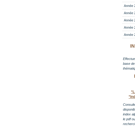
Année 
Année 
Année 
Année 
Année 
I
Effectue
base de 
thématiq
*L
*In
Consulte
disponi
index al
le pdf o
recherc