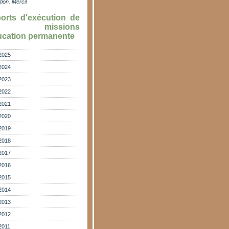
ation. M
erci!
orts d'exécution de
s missions
ucation permanente
2025
2024
2023
2022
2021
2020
2019
2018
2017
2016
2015
2014
2013
2012
2011