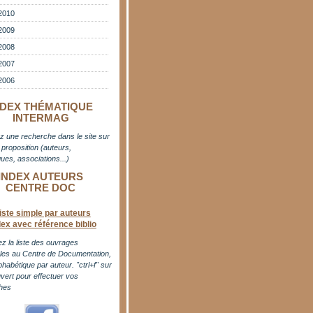
2010
2009
2008
2007
2006
NDEX THÉMATIQUE
INTERMAG
z une recherche dans le site sur
proposition (auteurs,
ues, associations...)
INDEX AUTEURS
CENTRE DOC
iste simple par auteurs
dex avec référence biblio
z la liste des ouvrages
bles au Centre de Documentation,
phabétique par auteur. "ctrl+f" sur
uvert pour effectuer vos
hes