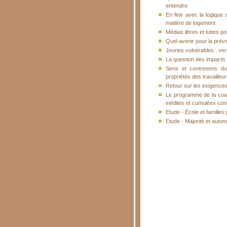
entendre
En finir avec la logique 
matière de logement
Médias libres et luttes pou
Quel avenir pour la prév
Jeunes vulnérables : ver
La question des impacts d
Sens et contresens du 
propriétés des travailleu
Retour sur les exigences
Le programme de la coal
inédites et cumulées cont
Etude - École et famille
Etude - Majorité et auton